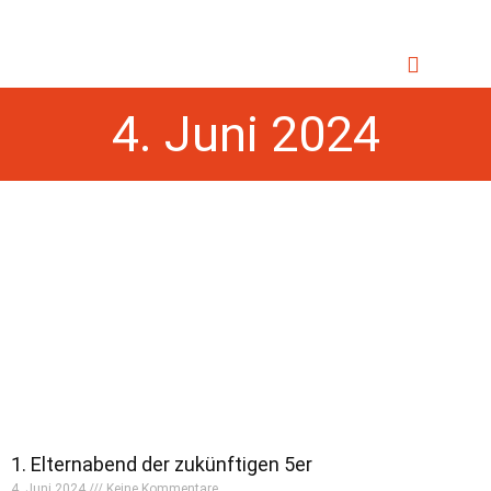
INFORMATIONEN & DOWNLOADS
4. Juni 2024
1. Elternabend der zukünftigen 5er
4. Juni 2024
Keine Kommentare