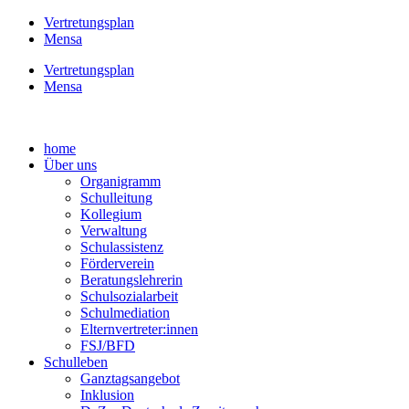
Vertretungsplan
Mensa
Vertretungsplan
Mensa
home
Über uns
Organigramm
Schulleitung
Kollegium
Verwaltung
Schulassistenz
Förderverein
Beratungslehrerin
Schulsozialarbeit
Schulmediation
Elternvertreter:innen
FSJ/BFD
Schulleben
Ganztagsangebot
Inklusion