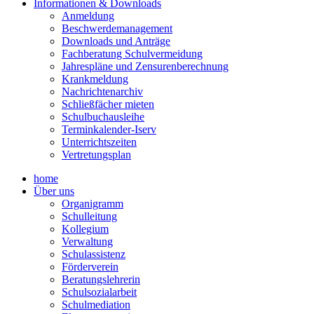
Informationen & Downloads
Anmeldung
Beschwerdemanagement
Downloads und Anträge
Fachberatung Schulvermeidung
Jahrespläne und Zensurenberechnung
Krankmeldung
Nachrichtenarchiv
Schließfächer mieten
Schulbuchausleihe
Terminkalender-Iserv
Unterrichtszeiten
Vertretungsplan
home
Über uns
Organigramm
Schulleitung
Kollegium
Verwaltung
Schulassistenz
Förderverein
Beratungslehrerin
Schulsozialarbeit
Schulmediation