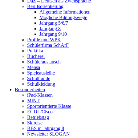
DaZ – Deutsch als Zweitsprache
Berufsorientierung
Allgemeine Informationen
Mögliche Bildungswege
Jahrgang 5/6/7
Jahrgang 8
Jahrgang 9/10
Profile und WPK
Schülerfirma SchArF
Praktika
Bücherei
Schüleraustausch
Mensa
Spieleausleihe
Schulhunde
Schulkleidung
Besonderheiten
iPad-Klassen
MINT
Sportorientierte Klasse
ECDL/Cisco
Betriebstag
Skireise
BBS in Jahrgang 8
Newsletter SLOGAN