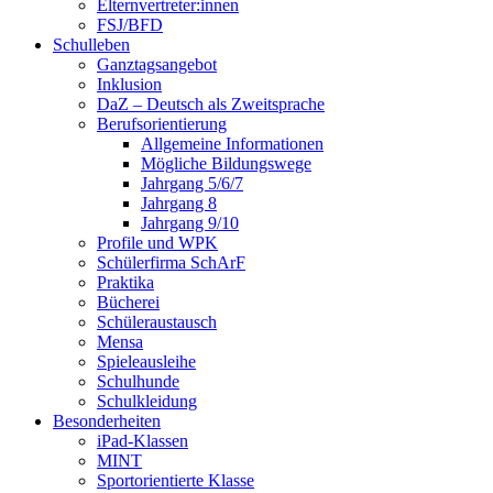
Elternvertreter:innen
FSJ/BFD
Schulleben
Ganztagsangebot
Inklusion
DaZ – Deutsch als Zweitsprache
Berufsorientierung
Allgemeine Informationen
Mögliche Bildungswege
Jahrgang 5/6/7
Jahrgang 8
Jahrgang 9/10
Profile und WPK
Schülerfirma SchArF
Praktika
Bücherei
Schüleraustausch
Mensa
Spieleausleihe
Schulhunde
Schulkleidung
Besonderheiten
iPad-Klassen
MINT
Sportorientierte Klasse