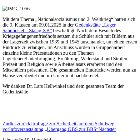
Mit dem Thema „Nationalsozialismus und 2. Weltkrieg“ hatten sich
die 9. Klassen am 09.01.2025 in der
Gedenkstätte „Lager
Sandbostel – Stalag XB“
beschäftigt. Nach dem Besuch des
Kriegsgefangenenfriedhofs setzten die Schüler sich mit Bildern aus
der Lagerzeit zwischen 1939 und 1945 auseinander, um einen ersten
Eindruck zu erlangen. Im Anschluss wurden in Gruppenarbeit
einzelne kleine Präesntationen zu den Themen
Lagerleben/Unterbringung, Ernährung, Widerstand und Strafen,
Freizeit und Religion sowie Arbeitseinsatz erarbeitet und den
Mitschülern präsentiert. Die gesammelten Eindrücke werden nun zu
Hause verarbeitet und im Unterricht nachbereitet.
Wir danken Dr. Lars Hellwinkel und dem gesamten Team der
Gedenkstätte
Zurück
zurück
Umfrage zur Sicherheit auf dem Schulweg
vor
Infoveranstaltung „Übergang OBS zur BBS“
Nächster
Jahnstraße 10, Harsefeld